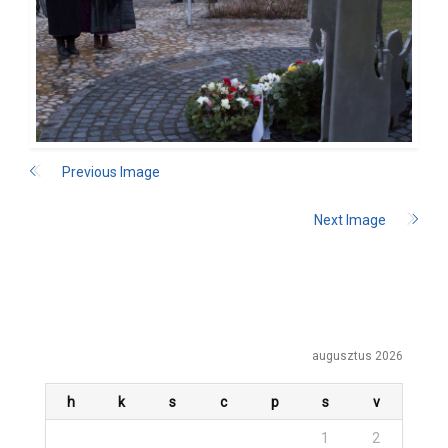
Previous Image
Next Image
augusztus 2026
h
k
s
c
p
s
v
1
2