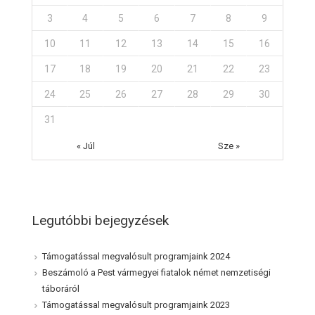
3
4
5
6
7
8
9
10
11
12
13
14
15
16
17
18
19
20
21
22
23
24
25
26
27
28
29
30
31
« Júl
Sze »
Legutóbbi bejegyzések
Támogatással megvalósult programjaink 2024
Beszámoló a Pest vármegyei fiatalok német nemzetiségi
táboráról
Támogatással megvalósult programjaink 2023