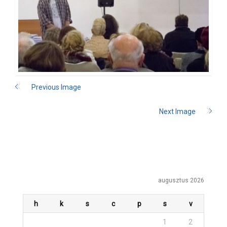
Previous Image
Next Image
augusztus 2026
h
k
s
c
p
s
v
1
2