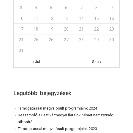
3
4
5
6
7
8
9
10
11
12
13
14
15
16
17
18
19
20
21
22
23
24
25
26
27
28
29
30
31
« Júl
Sze »
Legutóbbi bejegyzések
Támogatással megvalósult programjaink 2024
Beszámoló a Pest vármegyei fiatalok német nemzetiségi
táboráról
Támogatással megvalósult programjaink 2023