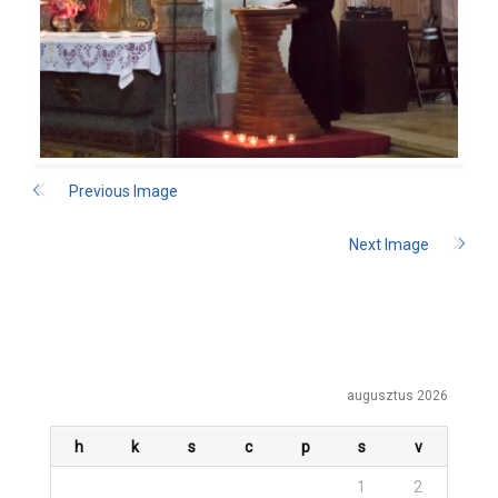
Previous Image
Next Image
augusztus 2026
h
k
s
c
p
s
v
1
2