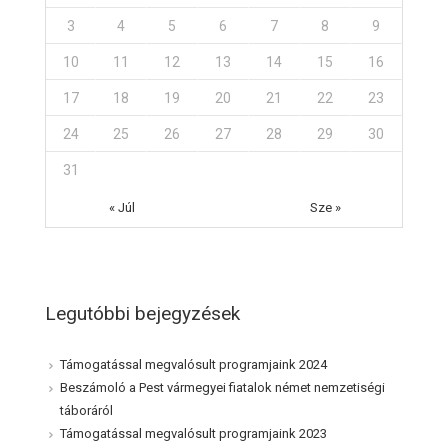
3
4
5
6
7
8
9
10
11
12
13
14
15
16
17
18
19
20
21
22
23
24
25
26
27
28
29
30
31
« Júl
Sze »
Legutóbbi bejegyzések
Támogatással megvalósult programjaink 2024
Beszámoló a Pest vármegyei fiatalok német nemzetiségi
táboráról
Támogatással megvalósult programjaink 2023