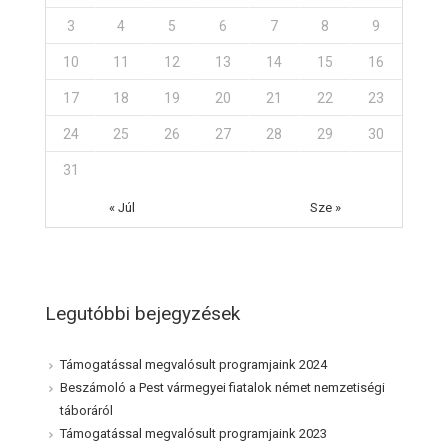
3
4
5
6
7
8
9
10
11
12
13
14
15
16
17
18
19
20
21
22
23
24
25
26
27
28
29
30
31
« Júl
Sze »
Legutóbbi bejegyzések
Támogatással megvalósult programjaink 2024
Beszámoló a Pest vármegyei fiatalok német nemzetiségi
táboráról
Támogatással megvalósult programjaink 2023