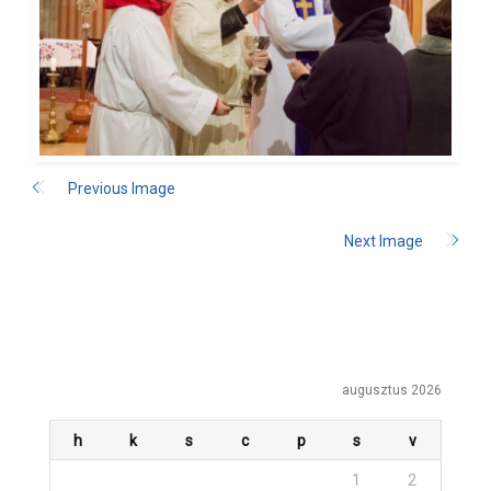
Previous Image
Next Image
augusztus 2026
h
k
s
c
p
s
v
1
2