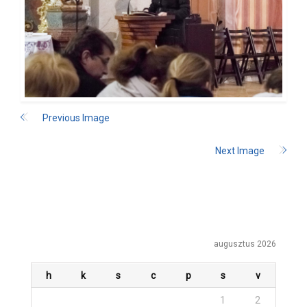
Previous Image
Next Image
augusztus 2026
h
k
s
c
p
s
v
1
2