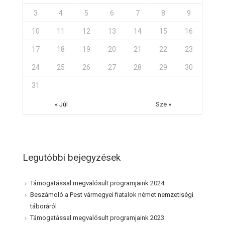
3
4
5
6
7
8
9
10
11
12
13
14
15
16
17
18
19
20
21
22
23
24
25
26
27
28
29
30
31
« Júl
Sze »
Legutóbbi bejegyzések
Támogatással megvalósult programjaink 2024
Beszámoló a Pest vármegyei fiatalok német nemzetiségi
táboráról
Támogatással megvalósult programjaink 2023