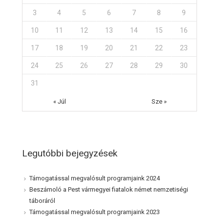
3
4
5
6
7
8
9
10
11
12
13
14
15
16
17
18
19
20
21
22
23
24
25
26
27
28
29
30
31
« Júl
Sze »
Legutóbbi bejegyzések
Támogatással megvalósult programjaink 2024
Beszámoló a Pest vármegyei fiatalok német nemzetiségi
táboráról
Támogatással megvalósult programjaink 2023