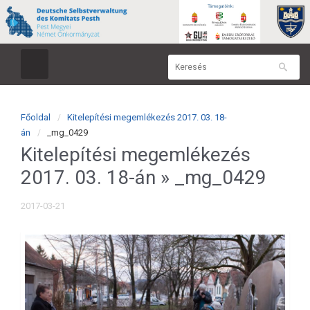
Főoldal
Kitelepítési megemlékezés 2017. 03. 18-
án
_mg_0429
Kitelepítési megemlékezés
2017. 03. 18-án
» _mg_0429
2017-03-21