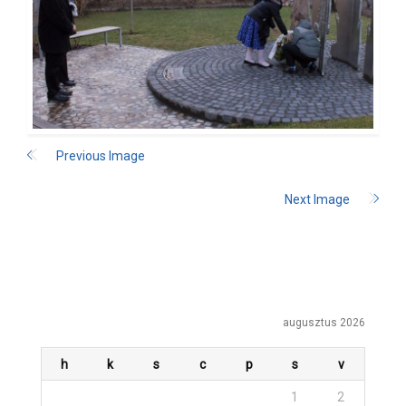
Previous Image
Next Image
augusztus 2026
h
k
s
c
p
s
v
1
2