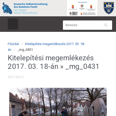
Főoldal
Kitelepítési megemlékezés 2017. 03. 18-
án
_mg_0431
Kitelepítési megemlékezés
2017. 03. 18-án
» _mg_0431
2017-03-21