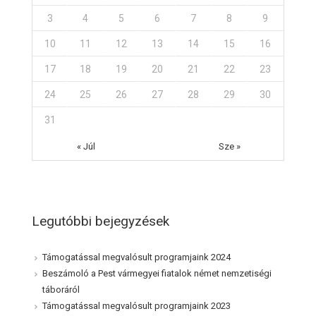
3
4
5
6
7
8
9
10
11
12
13
14
15
16
17
18
19
20
21
22
23
24
25
26
27
28
29
30
31
« Júl
Sze »
Legutóbbi bejegyzések
Támogatással megvalósult programjaink 2024
Beszámoló a Pest vármegyei fiatalok német nemzetiségi
táboráról
Támogatással megvalósult programjaink 2023