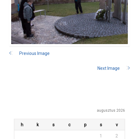
Previous Image
Next Image
augusztus 2026
h
k
s
c
p
s
v
1
2