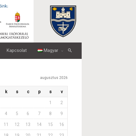
Kapcsolat
Magyar
augusztus 2026
k
s
c
p
s
v
1
2
4
5
6
7
8
9
11
12
13
14
15
16
18
19
20
21
22
23