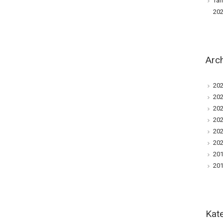
Tám
20
Arc
202
202
202
202
20
202
201
201
Kat