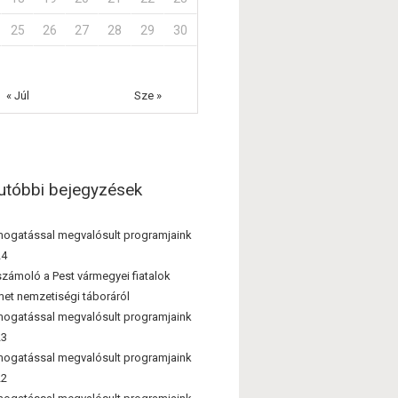
25
26
27
28
29
30
« Júl
Sze »
utóbbi bejegyzések
ogatással megvalósult programjaink
24
zámoló a Pest vármegyei fiatalok
et nemzetiségi táboráról
ogatással megvalósult programjaink
23
ogatással megvalósult programjaink
22