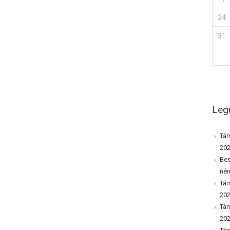
24
31
Leg
Tám
20
Bes
ném
Tám
20
Tám
20