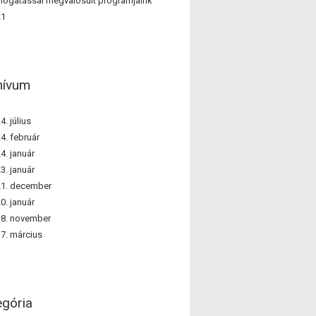
ogatással megvalósult programjaink
21
hívum
4. július
4. február
4. január
3. január
21. december
0. január
8. november
7. március
egória