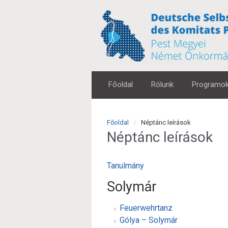
Főoldal
Rólunk
Programo
Főoldal
Néptánc leírások
Néptánc leírások
Tanulmány
Solymár
Feuerwehrtanz
Gólya – Solymár