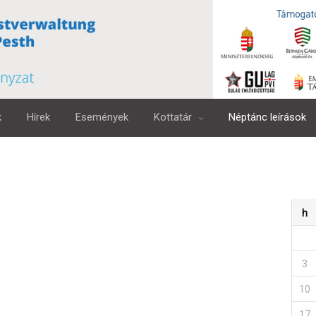
k
Hírek
Események
Kottatár
Néptánc leírások
h
3
10
17